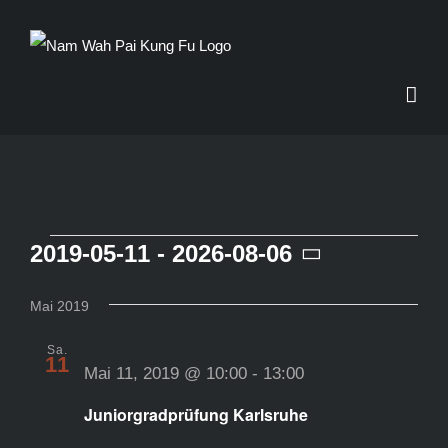
Zum
Inhalt
springen
Veransta
2019-05-11
 - 
2026-08-06
Datum
wählen.
Mai 2019
Sa.
11
Mai 11, 2019 @ 10:00
-
13:00
Juniorgradprüfung Karlsruhe