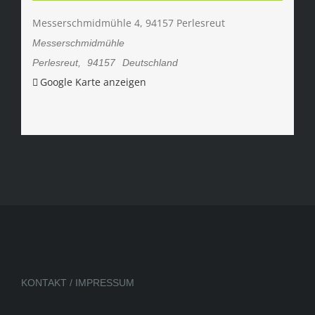
Messerschmidmühle 4, 94157 Perlesreut
Messerschmidmühle
Perlesreut
,
94157
Deutschland
Google Karte anzeigen
KONTAKT / IMPRESSUM